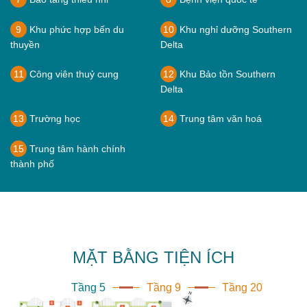
9
Khu phức hợp bến du
10
Khu nghỉ dưỡng Southern
thuyền
Delta
11
Công viên thuỷ cung
12
Khu Bảo tồn Southern
Delta
13
Trường học
14
Trung tâm văn hoá
15
Trung tâm hành chính
thành phố
MẶT BẰNG TIỆN ÍCH
Tầng 5
Tầng 9
Tầng 20