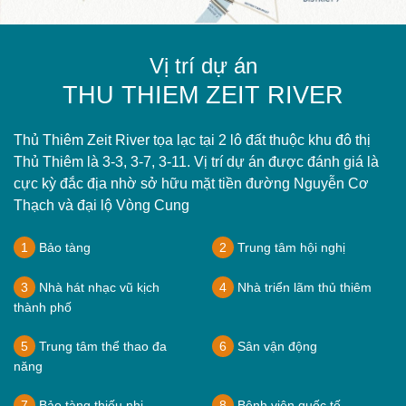
Vị trí dự án
THU THIEM ZEIT RIVER
Thủ Thiêm Zeit River tọa lạc tại 2 lô đất thuộc khu đô thị
Thủ Thiêm là 3-3, 3-7, 3-11. Vị trí dự án được đánh giá là
cực kỳ đắc địa nhờ sở hữu mặt tiền đường Nguyễn Cơ
Thạch và đại lộ Vòng Cung
1
Bảo tàng
2
Trung tâm hội nghị
3
Nhà hát nhạc vũ kịch
4
Nhà triển lãm thủ thiêm
thành phố
5
Trung tâm thể thao đa
6
Sân vận động
năng
7
Bảo tàng thiếu nhi
8
Bệnh viện quốc tế