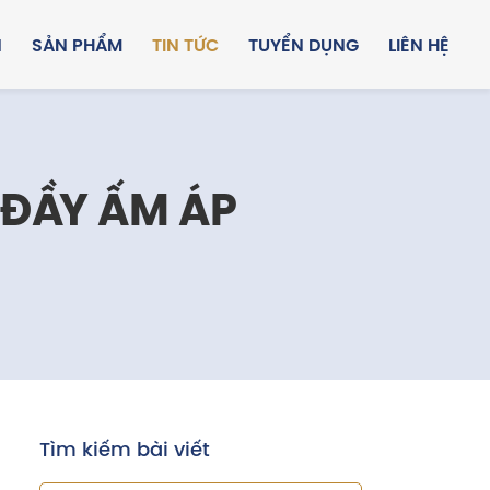
N
SẢN PHẨM
TIN TỨC
TUYỂN DỤNG
LIÊN HỆ
 ĐẦY ẤM ÁP
Tìm kiếm bài viết