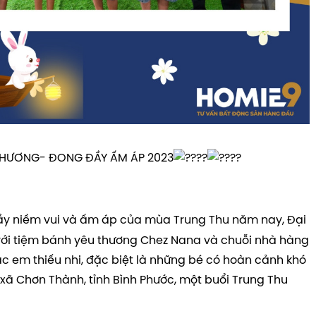
THƯƠNG- ĐONG ĐẦY ẤM ÁP 2023
đầy niềm vui và ấm áp của mùa Trung Thu năm nay, Đại
với tiệm bánh yêu thương Chez Nana và chuỗi nhà hàng
 em thiếu nhi, đặc biệt là những bé có hoàn cảnh khó
ị xã Chơn Thành, tỉnh Bình Phước, một buổi Trung Thu