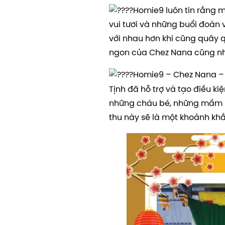
Homie9 luôn tin rằng 
vui tươi và những buổi đoàn 
với nhau hơn khi cũng quây
ngon của Chez Nana cũng nh
Homie9 – Chez Nana – 
Tịnh đã hỗ trợ và tạo điều ki
những cháu bé, những mầm no
thu này sẽ là một khoảnh kh