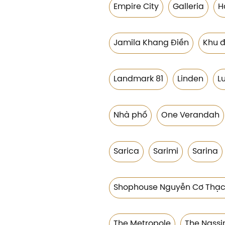
Empire City
Galleria
H
Jamila Khang Điền
Khu đ
Landmark 81
Linden
L
Nhà phố
One Verandah
Sarica
Sarimi
Sarina
Shophouse Nguyễn Cơ Thạ
The Metropole
The Nass