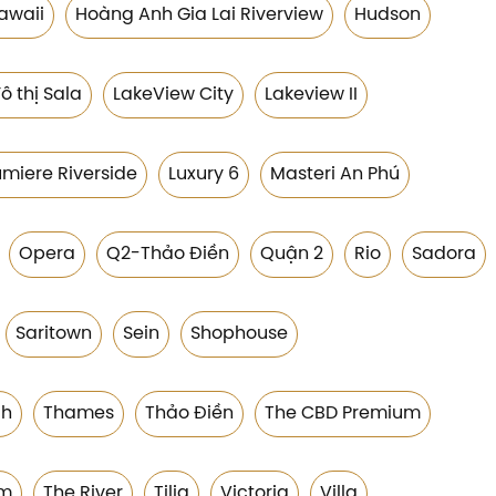
awaii
Hoàng Anh Gia Lai Riverview
Hudson
ô thị Sala
LakeView City
Lakeview II
umiere Riverside
Luxury 6
Masteri An Phú
Opera
Q2-Thảo Điền
Quận 2
Rio
Sadora
Saritown
Sein
Shophouse
ch
Thames
Thảo Điền
The CBD Premium
im
The River
Tilia
Victoria
Villa