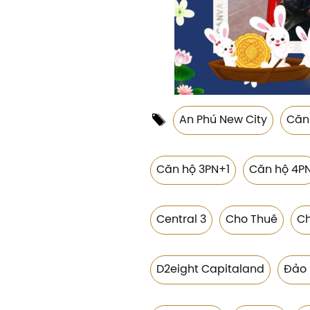
An Phú New City
Căn
Căn hộ 3PN+1
Căn hộ 4P
Central 3
Cho Thuê
C
D2eight Capitaland
Đảo