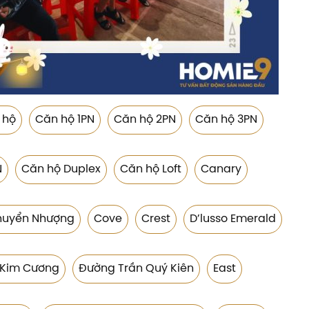
 hộ
Căn hộ 1PN
Căn hộ 2PN
Căn hộ 3PN
N
Căn hộ Duplex
Căn hộ Loft
Canary
huyển Nhượng
Cove
Crest
D’lusso Emerald
 Kim Cương
Đường Trần Quý Kiên
East