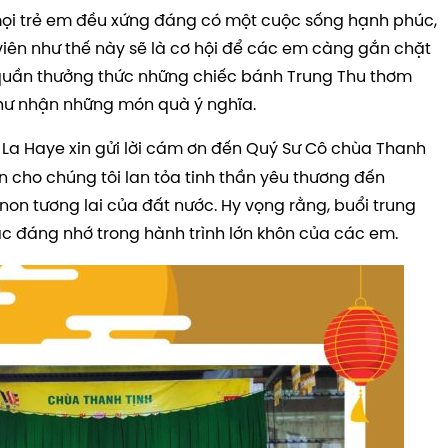
mọi trẻ em đều xứng đáng có một cuộc sống hạnh phúc,
viên như thế này sẽ là cơ hội để các em càng gắn chặt
 quần thưởng thức những chiếc bánh Trung Thu thơm
ư nhận những món quà ý nghĩa.
La Haye xin gửi lời cám ơn đến Quý Sư Cô chùa Thanh
ện cho chúng tôi lan tỏa tinh thần yêu thương đến
n tương lai của đất nước. Hy vọng rằng, buổi trung
ắc đáng nhớ trong hành trình lớn khôn của các em.