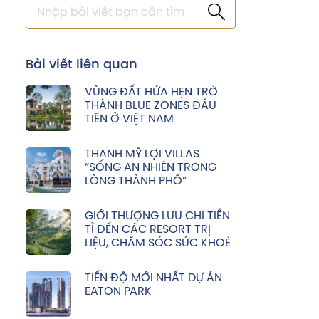
Bài viết liên quan
VÙNG ĐẤT HỨA HẸN TRỞ
THÀNH BLUE ZONES ĐẦU
TIÊN Ở VIỆT NAM
THẠNH MỸ LỢI VILLAS
“SỐNG AN NHIÊN TRONG
LÒNG THÀNH PHỐ”
GIỚI THƯỢNG LƯU CHI TIỀN
TỈ ĐẾN CÁC RESORT TRỊ
LIỆU, CHĂM SÓC SỨC KHOẺ
TIẾN ĐỘ MỚI NHẤT DỰ ÁN
EATON PARK