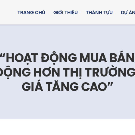
TRANG CHỦ
GIỚI THIỆU
THÀNH TỰU
DỰ Á
 “HOẠT ĐỘNG MUA BÁN
ĐỘNG HƠN THỊ TRƯỜNG
GIÁ TĂNG CAO”