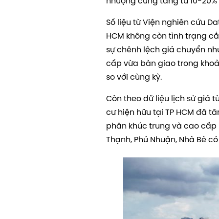
nhượng cũng tăng từ 10-20%
Số liệu từ Viện nghiên cứu D
HCM không còn tình trạng cắt
sự chênh lệch giá chuyển như
cấp vừa bàn giao trong kho
so với cùng kỳ.
Còn theo dữ liệu lịch sử giá
cư hiện hữu tại TP HCM đã tă
phân khúc trung và cao cấp k
Thạnh, Phú Nhuận, Nhà Bè có