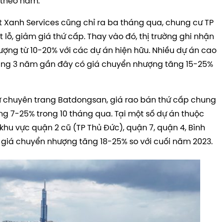
 theo năm.
at Xanh Services cũng chỉ ra ba tháng qua, chung cư TP
 lỗ, giảm giá thứ cấp. Thay vào đó, thị trường ghi nhận
ợng từ 10-20% với các dự án hiện hữu. Nhiều dự án cao
ảng 3 năm gần đây có giá chuyển nhượng tăng 15-25%
 từ chuyên trang Batdongsan, giá rao bán thứ cấp chung
ng 7-25% trong 10 tháng qua. Tại một số dự án thuộc
hu vực quận 2 cũ (TP Thủ Đức), quận 7, quận 4, Bình
 giá chuyển nhượng tăng 18-25% so với cuối năm 2023.