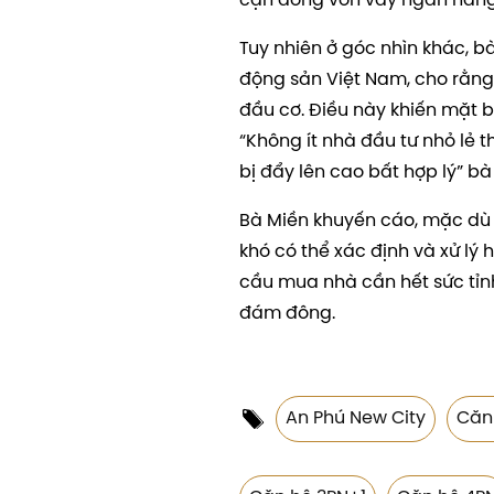
cận dòng vốn vay ngân hàng v
Tuy nhiên ở góc nhìn khác, b
động sản Việt Nam, cho rằng 
đầu cơ. Điều này khiến mặt 
“Không ít nhà đầu tư nhỏ lẻ t
bị đẩy lên cao bất hợp lý” bà
Bà Miền khuyến cáo, mặc dù 
khó có thể xác định và xử lý 
cầu mua nhà cần hết sức tỉnh
đám đông.
An Phú New City
Căn