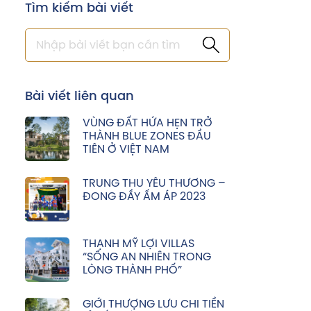
Tìm kiếm bài viết
Bài viết liên quan
VÙNG ĐẤT HỨA HẸN TRỞ
THÀNH BLUE ZONES ĐẦU
TIÊN Ở VIỆT NAM
TRUNG THU YÊU THƯƠNG –
ĐONG ĐẦY ẤM ÁP 2023
THẠNH MỸ LỢI VILLAS
“SỐNG AN NHIÊN TRONG
LÒNG THÀNH PHỐ”
GIỚI THƯỢNG LƯU CHI TIỀN