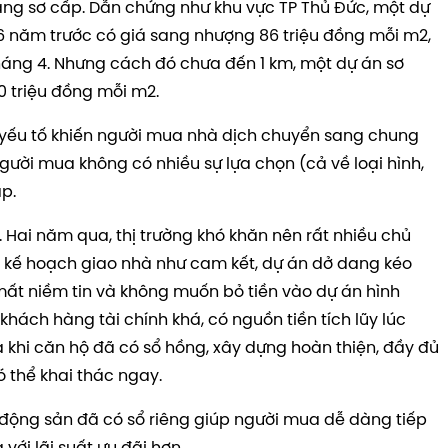
ng sơ cấp. Dẫn chứng như khu vực TP Thủ Đức, một dự
6 năm trước có giá sang nhượng 86 triệu đồng mỗi m2,
tháng 4. Nhưng cách đó chưa đến 1 km, một dự án sơ
0 triệu đồng mỗi m2.
yếu tố khiến người mua nhà dịch chuyển sang chung
người mua không có nhiều sự lựa chọn (cả về loại hình,
ấp.
. Hai năm qua, thị trường khó khăn nên rất nhiều chủ
 kế hoạch giao nhà như cam kết, dự án dở dang kéo
mất niềm tin và không muốn bỏ tiền vào dự án hình
khách hàng tài chính khá, có nguồn tiền tích lũy lúc
khi căn hộ đã có sổ hồng, xây dựng hoàn thiện, đầy đủ
ó thể khai thác ngay.
 động sản đã có sổ riêng giúp người mua dễ dàng tiếp