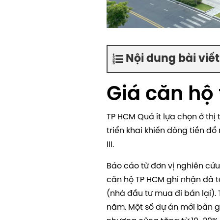
Nội dung bài viết
Giá căn hộ
TP HCM
Quá ít lựa chọn ở th
triển khai khiến dòng tiền đ
III.
Báo cáo từ đơn vị nghiên cứ
căn hộ TP HCM ghi nhận đà 
(nhà đầu tư mua đi bán lại).
năm. Một số dự án mới bàn gi