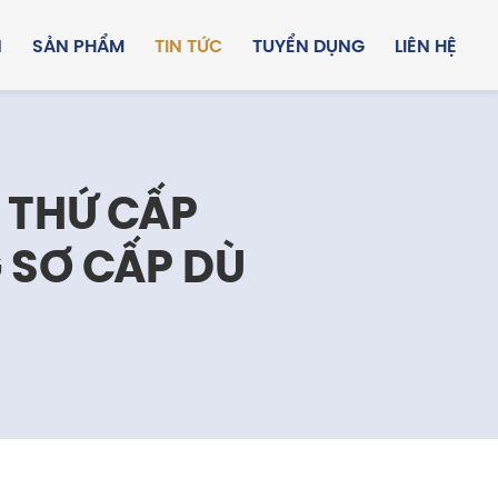
N
SẢN PHẨM
TIN TỨC
TUYỂN DỤNG
LIÊN HỆ
 THỨ CẤP
 SƠ CẤP DÙ