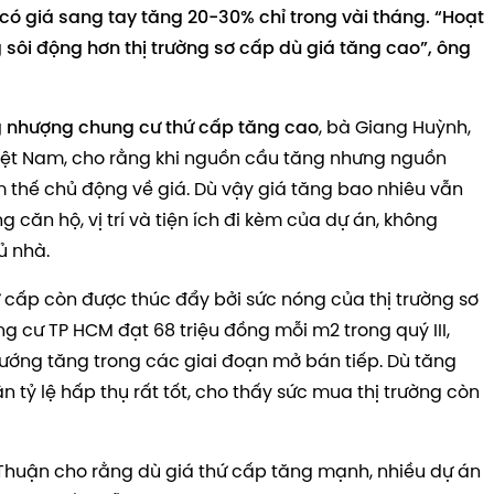
 có giá sang tay tăng 20-30% chỉ trong vài tháng. “Hoạt
ôi động hơn thị trường sơ cấp dù giá tăng cao”, ông
g nhượng chung cư thứ cấp tăng cao
, bà Giang Huỳnh,
 Việt Nam, cho rằng khi nguồn cầu tăng nhưng nguồn
 thế chủ động về giá. Dù vậy giá tăng bao nhiêu vẫn
 căn hộ, vị trí và tiện ích đi kèm của dự án, không
ủ nhà.
 cấp còn được thúc đẩy bởi sức nóng của thị trường sơ
ng cư TP HCM đạt 68 triệu đồng mỗi m2 trong quý III,
ướng tăng trong các giai đoạn mở bán tiếp. Dù tăng
n tỷ lệ hấp thụ rất tốt, cho thấy sức mua thị trường còn
huận cho rằng dù giá thứ cấp tăng mạnh, nhiều dự án