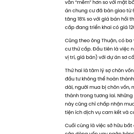
vẫn “mềm” hơn so với mặt bằ
án chung cư đã bàn giao từ 
tăng 18% so với giá bán hồi 
cấp đang triển khai có giá 12
Cũng theo ông Thuận, có ba 
cư thứ cấp. Đầu tiên là việc 
vị trí, giá bán) với dự án sơ c
Thứ hai là tâm lý sợ chôn vốn
đầu tư không thể hoàn thành
dài, người mua bị chôn vốn, 
thành trong tương lai. Những 
này cũng chỉ chấp nhận mua 
tiện ích dịch vụ cam kết và c
Cuối cùng là việc sở hữu bất