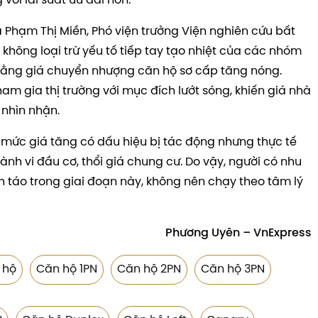
ới lãi suất ưu đãi hơn.
à Phạm Thị Miền, Phó viện trưởng Viện nghiên cứu bất
không loại trừ yếu tố tiếp tay tạo nhiệt của các nhóm
bằng giá chuyển nhượng căn hộ sơ cấp tăng nóng.
ham gia thị trường với mục đích lướt sóng, khiến giá nhà
 nhìn nhận.
mức giá tăng có dấu hiệu bị tác động nhưng thực tế
hành vi đầu cơ, thổi giá chung cư. Do vậy, người có nhu
 táo trong giai đoạn này, không nên chạy theo tâm lý
Phương Uyên – VnExpress
 hộ
Căn hộ 1PN
Căn hộ 2PN
Căn hộ 3PN