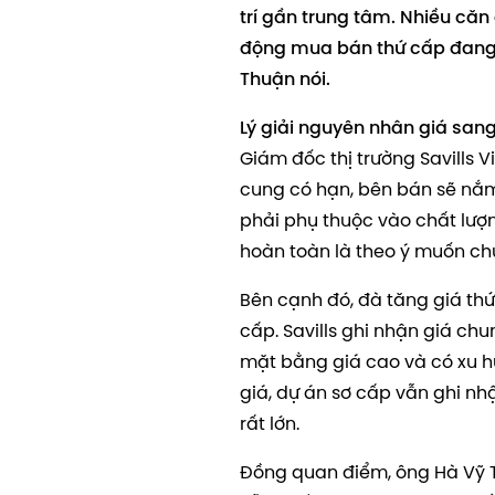
trí gần trung tâm. Nhiều căn
động mua bán thứ cấp đang s
Thuận nói.
Lý giải nguyên nhân giá san
Giám đốc thị trường Savills
cung có hạn, bên bán sẽ nắm
phải phụ thuộc vào chất lượng
hoàn toàn là theo ý muốn ch
Bên cạnh đó, đà tăng giá thứ
cấp. Savills ghi nhận giá chu
mặt bằng giá cao và có xu h
giá, dự án sơ cấp vẫn ghi nhậ
rất lớn.
Đồng quan điểm, ông Hà Vỹ T