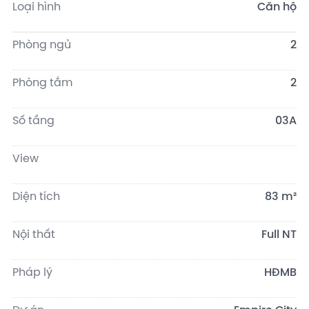
Loại hình
Căn hộ
Phòng ngủ
2
Phòng tắm
2
Số tầng
03A
View
Diện tích
83 m²
Nội thất
Full NT
Pháp lý
HĐMB