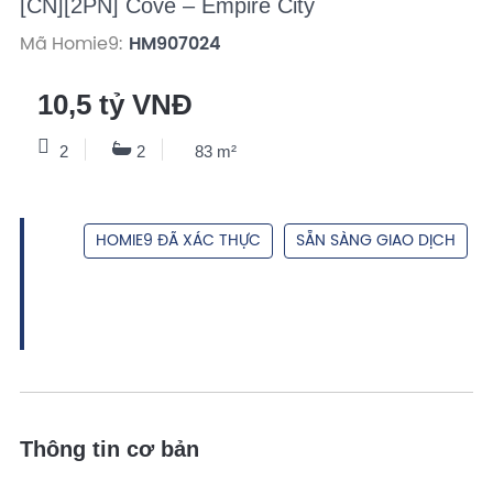
[CN][2PN] Cove – Empire City
Mã Homie9:
HM907024
10,5 tỷ VNĐ
2
2
83 m²
HOMIE9 ĐÃ XÁC THỰC
SẴN SÀNG GIAO DỊCH
Thông tin cơ bản