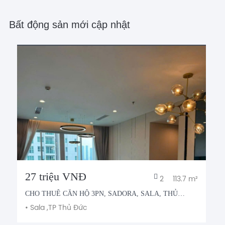
Bất động sản mới cập nhật
27 triệu VNĐ
2
113.7 m²
CHO THUÊ CĂN HỘ 3PN, SADORA, SALA, THỦ
THIÊM
•
Sala ,
TP Thủ Đức