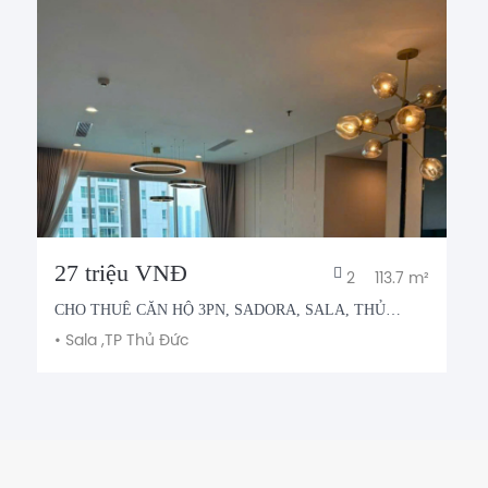
27 triệu VNĐ
2
113.7 m²
CHO THUÊ CĂN HỘ 3PN, SADORA, SALA, THỦ
THIÊM
•
Sala ,
TP Thủ Đức