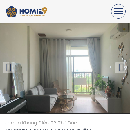
Jamila Khang Điền ,
TP. Thủ Đức