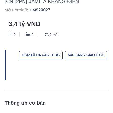
[CN][2PN] JAMILA KHANG ĐIỀN
Mã Homie9:
HM920027
3,4 tỷ VNĐ
2
2
73,2 m²
HOMIE9 ĐÃ XÁC THỰC
SẴN SÀNG GIAO DỊCH
Thông tin cơ bản