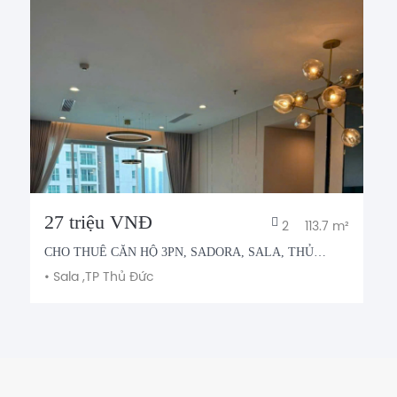
27 triệu VNĐ
2
113.7 m²
CHO THUÊ CĂN HỘ 3PN, SADORA, SALA, THỦ
THIÊM
•
Sala ,
TP Thủ Đức