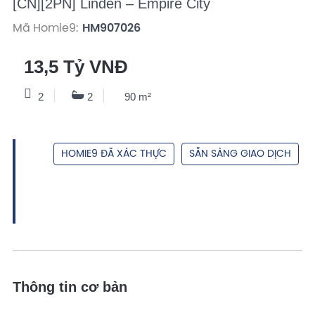
[CN][2PN] Linden – Empire City
Mã Homie9:
HM907026
13,5 Tỷ VNĐ
2
2
90 m²
HOMIE9 ĐÃ XÁC THỰC
SẴN SÀNG GIAO DỊCH
Thông tin cơ bản