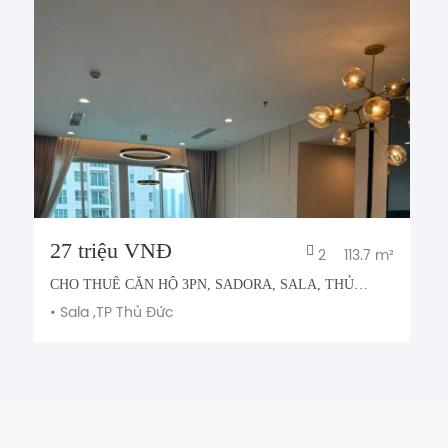
27 triệu VNĐ
2
113.7 m²
CHO THUÊ CĂN HỘ 3PN, SADORA, SALA, THỦ
THIÊM
•
Sala ,
TP Thủ Đức