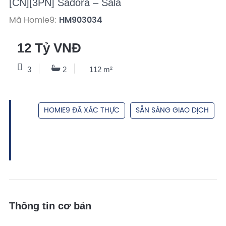
[CN][3PN] Sadora – Sala
Mã Homie9:
HM903034
12 Tỷ VNĐ
3
2
112 m²
HOMIE9 ĐÃ XÁC THỰC
SẴN SÀNG GIAO DỊCH
Thông tin cơ bản