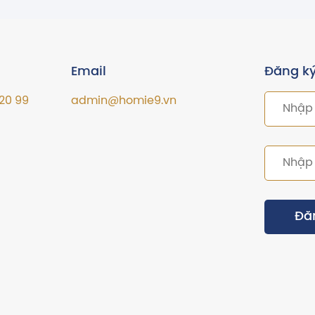
Email
Đăng ký
20 99
admin@homie9.vn
Đă