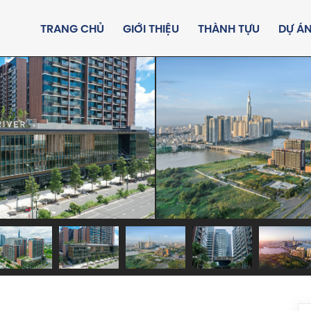
TRANG CHỦ
GIỚI THIỆU
THÀNH TỰU
DỰ Á