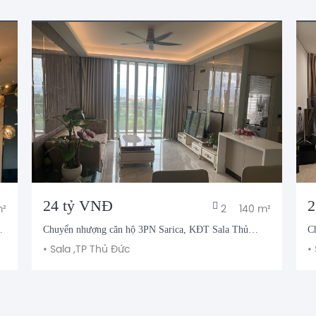
24 tỷ VNĐ
2
m²
2
140 m²
Chuyển nhượng căn hộ 3PN Sarica, KĐT Sala Thủ
C
Thiêm
ch
•
Sala ,
TP Thủ Đức
•