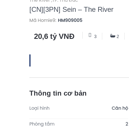
The River ,
TP. Thủ Đức
[CN][3PN] Sein – The River
Mã Homie9:
HM909005
20,6 tỷ VNĐ
3
2
Thông tin cơ bản
Loại hình
Căn hộ
Phòng tắm
2