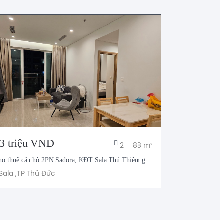
3 triệu VNĐ
120 tỷ 
2
88 m²
ho thuê căn hộ 2PN Sadora, KĐT Sala Thủ Thiêm giá
Chuyển nhượng 
ỉ 23 triệu/tháng, full nội thất
KĐT Sala, Th
Sala ,
TP Thủ Đức
•
Sala ,
TP Th