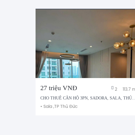
27 triệu VNĐ
2
135 m²
2
113.7 
CHO THUÊ CĂN HỘ 3PN, SADORA, SALA, THỦ
THIÊM
ức
•
Sala ,
TP Thủ Đức