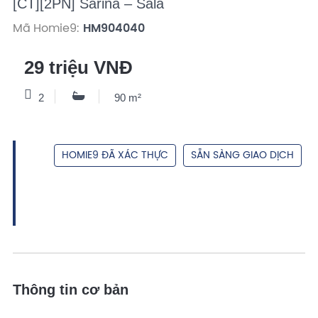
[CT][2PN] Sarina – Sala
Mã Homie9:
HM904040
29 triệu VNĐ
2
90 m²
HOMIE9 ĐÃ XÁC THỰC
SẴN SÀNG GIAO DỊCH
Thông tin cơ bản