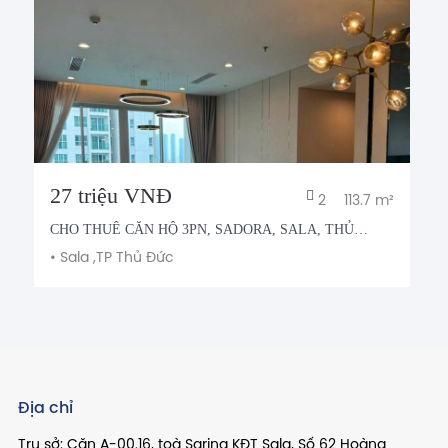
27 triệu VNĐ
2
113.7 m²
CHO THUÊ CĂN HỘ 3PN, SADORA, SALA, THỦ
THIÊM
•
Sala ,
TP Thủ Đức
Địa chỉ
Trụ sở: Căn A-00.16, toà Sarina KĐT Sala, Số 62 Hoàng