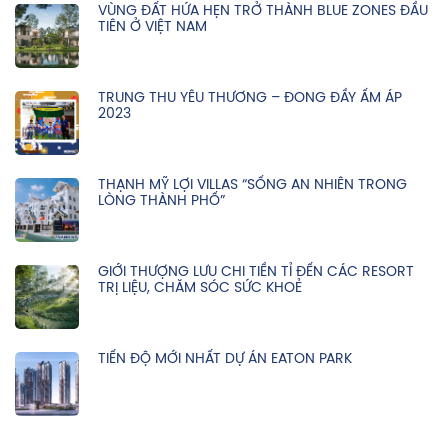
VÙNG ĐẤT HỨA HẸN TRỞ THÀNH BLUE ZONES ĐẦU
TIÊN Ở VIỆT NAM
TRUNG THU YÊU THƯƠNG – ĐONG ĐẦY ẤM ÁP
2023
THẠNH MỸ LỢI VILLAS “SỐNG AN NHIÊN TRONG
LÒNG THÀNH PHỐ”
GIỚI THƯỢNG LƯU CHI TIỀN TỈ ĐẾN CÁC RESORT
TRỊ LIỆU, CHĂM SÓC SỨC KHOẺ
TIẾN ĐỘ MỚI NHẤT DỰ ÁN EATON PARK