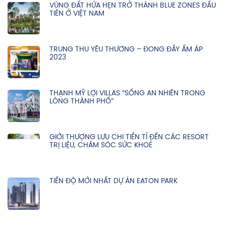
VÙNG ĐẤT HỨA HẸN TRỞ THÀNH BLUE ZONES ĐẦU
TIÊN Ở VIỆT NAM
TRUNG THU YÊU THƯƠNG – ĐONG ĐẦY ẤM ÁP
2023
THẠNH MỸ LỢI VILLAS “SỐNG AN NHIÊN TRONG
LÒNG THÀNH PHỐ”
GIỚI THƯỢNG LƯU CHI TIỀN TỈ ĐẾN CÁC RESORT
TRỊ LIỆU, CHĂM SÓC SỨC KHOẺ
TIẾN ĐỘ MỚI NHẤT DỰ ÁN EATON PARK