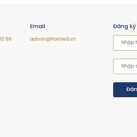
Email
Đăng ký
20 99
admin@homie9.vn
Đăn