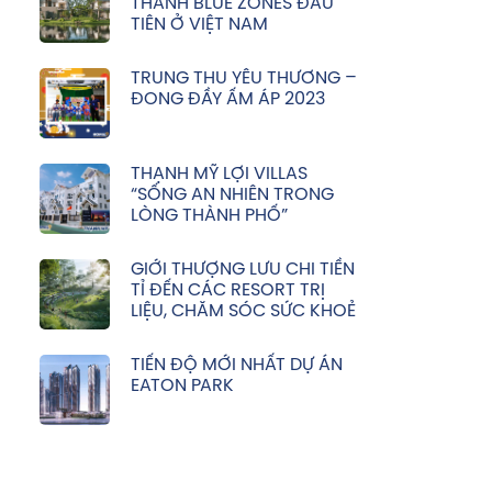
THÀNH BLUE ZONES ĐẦU
TIÊN Ở VIỆT NAM
TRUNG THU YÊU THƯƠNG –
ĐONG ĐẦY ẤM ÁP 2023
THẠNH MỸ LỢI VILLAS
“SỐNG AN NHIÊN TRONG
LÒNG THÀNH PHỐ”
GIỚI THƯỢNG LƯU CHI TIỀN
TỈ ĐẾN CÁC RESORT TRỊ
LIỆU, CHĂM SÓC SỨC KHOẺ
TIẾN ĐỘ MỚI NHẤT DỰ ÁN
EATON PARK