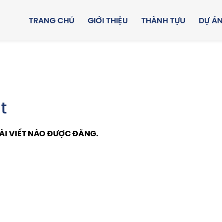
TRANG CHỦ
GIỚI THIỆU
THÀNH TỰU
DỰ Á
t
ÀI VIẾT NÀO ĐƯỢC ĐĂNG.