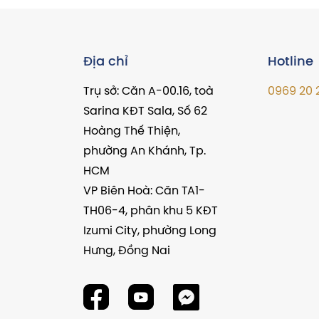
Địa chỉ
Hotline
Trụ sở: Căn A-00.16, toà
0969 20 
Sarina KĐT Sala, Số 62
Hoàng Thế Thiện,
phường An Khánh, Tp.
HCM
VP Biên Hoà: Căn TA1-
TH06-4, phân khu 5 KĐT
Izumi City, phường Long
Hưng, Đồng Nai